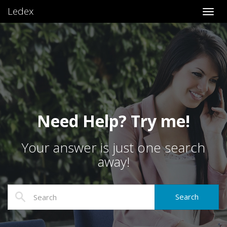
Ledex
Toggl
Need Help? Try me!
Your answer is just one search
away!