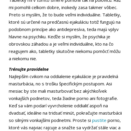
Tabletky mi v tomto smere pomohli tak na polovicu. Raz
mi pomohli celkom dobre, inokedy zasa takmer vôbec.
Preto si myslím, že to bude veľmi individuálne. Tabletky,
ktoré sú určené na predčasnú ejakuláciu totiž fungujú na
podobnom princípe ako antidepresíva, teda majú vplyv
hlavne na psychiku. Keďže si myslím, že psychika je
obrovskou záhadou a je veľmi individuálne, kto na čo
reagujem ako, tabletky skutočne niekomu pomôcť môžu
a niekomu nie.
Trénujte pravidelne
Najlepším cvikom na oddialenie ejakulácie je pravidelná
masturbácia, no s trošku špecifickým postupom. Asi
mesiac by ste mali masturbovať bez akýchkoľvek
vonkajších podnetov, teda žiadne porno ani fotografie.
Keď sa vám podarí vyvrcholenie oddialiť aspoň na
dvadsať, ideálne na tridsať minút, pokračujte masturbácii
so silnými vonkajšími podnetmi. Proste si
pustite
porno,
ktoré vás najviac rajcuje a snažte sa vydržať stále viac a