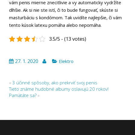
vám penis mierne znecitlivie a vy automaticky vydržíte
dlhšie. Ak si nie ste istí, či to bude fungovať, skúste si
masturbáciu s kondómom. Tak uvidíte najlepšie, či vám
tento kúsok latexu pomáha alebo nepomáha.
3.5/5 - (13 votes)
27. 1. 2020
Elektro
«
3 účinné spôsoby, ako prekrviť svoj penis
Tieto známe hudobné albumy oslavujú 20 rokov!
Pamätáte sa?
»