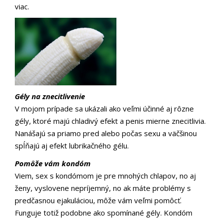
viac.
Gély na znecitlivenie
V mojom prípade sa ukázali ako veľmi účinné aj rôzne
gély, ktoré majú chladivý efekt a penis mierne znecitlivia.
Nanášajú sa priamo pred alebo počas sexu a väčšinou
spĺňajú aj efekt lubrikačného gélu.
Pomôže vám kondóm
Viem, sex s kondómom je pre mnohých chlapov, no aj
ženy, vyslovene nepríjemný, no ak máte problémy s
predčasnou ejakuláciou, môže vám veľmi pomôcť.
Funguje totiž podobne ako spomínané gély. Kondóm