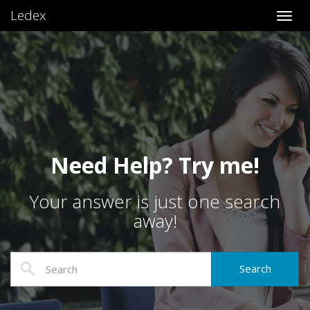
Ledex
Toggl
Need Help? Try me!
Your answer is just one search
away!