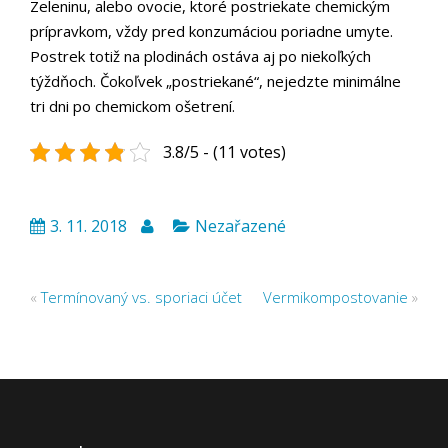
Zeleninu, alebo ovocie, ktoré postriekate chemickým
prípravkom, vždy pred konzumáciou poriadne umyte.
Postrek totiž na plodinách ostáva aj po niekoľkých
týždňoch. Čokoľvek „postriekané“, nejedzte minimálne
tri dni po chemickom ošetrení.
3.8/5 - (11 votes)
3. 11. 2018
Nezařazené
«
Termínovaný vs. sporiaci účet
Vermikompostovanie
»