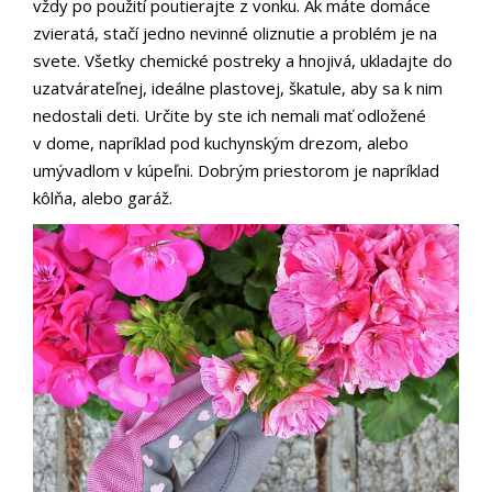
vždy po použití poutierajte z vonku. Ak máte domáce
zvieratá, stačí jedno nevinné oliznutie a problém je na
svete. Všetky chemické postreky a hnojivá, ukladajte do
uzatvárateľnej, ideálne plastovej, škatule, aby sa k nim
nedostali deti. Určite by ste ich nemali mať odložené
v dome, napríklad pod kuchynským drezom, alebo
umývadlom v kúpeľni. Dobrým priestorom je napríklad
kôlňa, alebo garáž.