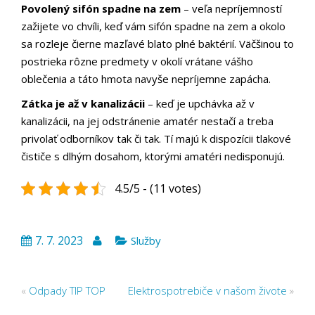
Povolený sifón spadne na zem
– veľa nepríjemností
zažijete vo chvíli, keď vám sifón spadne na zem a okolo
sa rozleje čierne mazľavé blato plné baktérií. Väčšinou to
postrieka rôzne predmety v okolí vrátane vášho
oblečenia a táto hmota navyše nepríjemne zapácha.
Zátka je až v kanalizácii
– keď je upchávka až v
kanalizácii, na jej odstránenie amatér nestačí a treba
privolať odborníkov tak či tak. Tí majú k dispozícii tlakové
čističe s dlhým dosahom, ktorými amatéri nedisponujú.
4.5/5 - (11 votes)
7. 7. 2023
Služby
«
Odpady TIP TOP
Elektrospotrebiče v našom živote
»