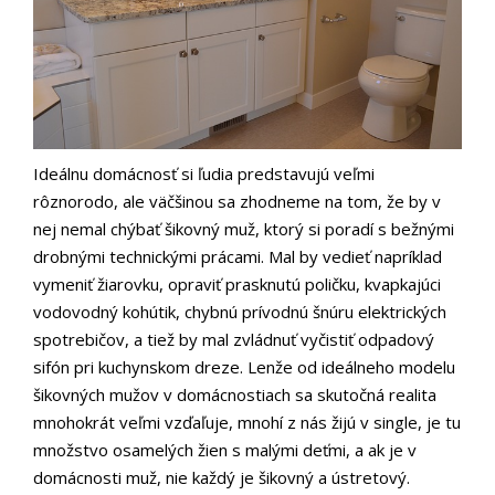
Ideálnu domácnosť si ľudia predstavujú veľmi
rôznorodo, ale väčšinou sa zhodneme na tom, že by v
nej nemal chýbať šikovný muž, ktorý si poradí s bežnými
drobnými technickými prácami. Mal by vedieť napríklad
vymeniť žiarovku, opraviť prasknutú poličku, kvapkajúci
vodovodný kohútik, chybnú prívodnú šnúru elektrických
spotrebičov, a tiež by mal zvládnuť vyčistiť odpadový
sifón pri kuchynskom dreze. Lenže od ideálneho modelu
šikovných mužov v domácnostiach sa skutočná realita
mnohokrát veľmi vzďaľuje, mnohí z nás žijú v single, je tu
množstvo osamelých žien s malými deťmi, a ak je v
domácnosti muž, nie každý je šikovný a ústretový.