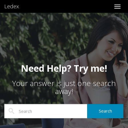
Ledex
Toggl
Need Help? Try me!
Your answer is just one search
away!