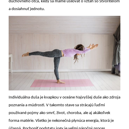
duchovného otca, kedy sa máme usilovať o vzťah so Stvoriteľom
a dosiahnuť jednotu.
Individuálna duša je kvapkou v oceáne Najvyššej duše ako zdroja
poznania a múdrosti. V takomto stave sa strácajú ľuďmi
používané pojmy ako smrť, život, choroba, ale aj akákoľvek
forma matérie. Všetko je nekonečná plynúca energia, ktorá je
úžasná. Pochopiť podstatu jogy je veľmi náročný proces,