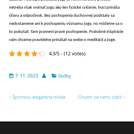
netreba však vnímať jogu ako len fyzické cvičenie, hoci prináša
úľavu a odpočinok. Bez pochopenia duchovnej podstaty sa
nedostaneme ani k pochopeniu významu jogy, no môžeme sa o
to pokúšať. Tam pramení pravé pochopenie. Podobné inšpirácie
vám chceme pravidelne prinášať na webe o meditácii a joge.
4.3/5 - (12 votes)
7. 11. 2023
Služby
«
Športovo-elegantná móda
Chcem od neho odísť
»