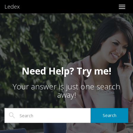
Ledex
Toggl
Need Help? Try me!
Your answer is just one search
away!