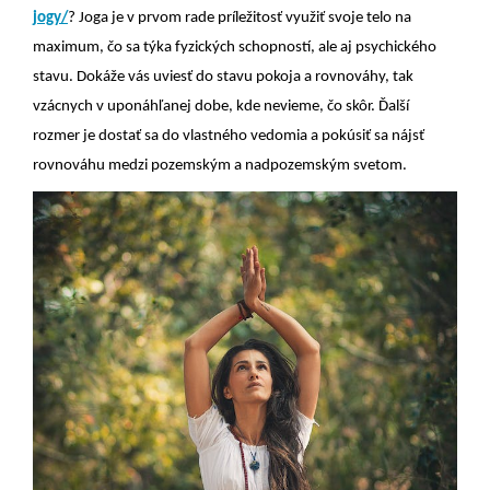
jogy/
? Joga je v prvom rade príležitosť využiť svoje telo na
maximum, čo sa týka fyzických schopností, ale aj psychického
stavu. Dokáže vás uviesť do stavu pokoja a rovnováhy, tak
vzácnych v uponáhľanej dobe, kde nevieme, čo skôr. Ďalší
rozmer je dostať sa do vlastného vedomia a pokúsiť sa nájsť
rovnováhu medzi pozemským a nadpozemským svetom.