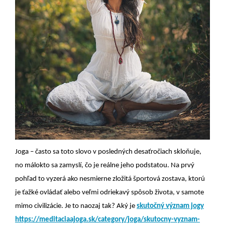
Joga – často sa toto slovo v posledných desaťročiach skloňuje,
no málokto sa zamyslí, čo je reálne jeho podstatou. Na prvý
pohľad to vyzerá ako nesmierne zložitá športová zostava, ktorú
je ťažké ovládať alebo veľmi odriekavý spôsob života, v samote
mimo civilizácie. Je to naozaj tak? Aký je
skutočný význam jogy
https://meditaciaajoga.sk/category/joga/skutocny-vyznam-