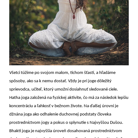
Všetci túžime po svojom malom, tichom šťastí, a hľadáme
spôsoby, ako sa k nemu dostať. Vždy je pri joge dôležitý
sprievodca, učiteľ, ktorý umožní dosiahnuť sledované ciele.
Hatha joga založená na fyzickej aktivite, čo má za následok lepšiu
koncentráciu a ľahkosť v bežnom živote. Na ďalšej úrovni je
džnána joga ako odhalenie duchovnej podstaty človeka
prostredníctvom jogy a pokus o splynutie s Najvyššou Dušou.
Bhakti joga je najvyššia úroveň dosahovaná prostredníctvom