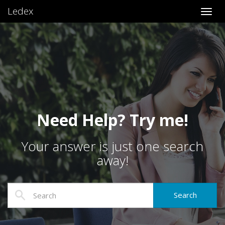
Ledex
Toggl
Need Help? Try me!
Your answer is just one search
away!