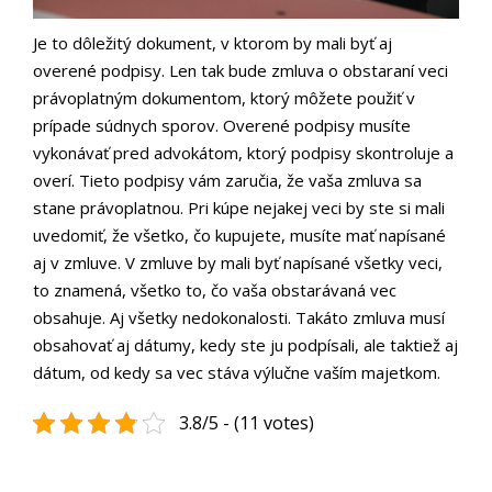
Je to dôležitý dokument, v ktorom by mali byť aj
overené podpisy. Len tak bude zmluva o obstaraní veci
právoplatným dokumentom, ktorý môžete použiť v
prípade súdnych sporov. Overené podpisy musíte
vykonávať pred advokátom, ktorý podpisy skontroluje a
overí. Tieto podpisy vám zaručia, že vaša zmluva sa
stane právoplatnou. Pri kúpe nejakej veci by ste si mali
uvedomiť, že všetko, čo kupujete, musíte mať napísané
aj v zmluve. V zmluve by mali byť napísané všetky veci,
to znamená, všetko to, čo vaša obstarávaná vec
obsahuje. Aj všetky nedokonalosti. Takáto zmluva musí
obsahovať aj dátumy, kedy ste ju podpísali, ale taktiež aj
dátum, od kedy sa vec stáva výlučne vaším majetkom.
3.8/5 - (11 votes)