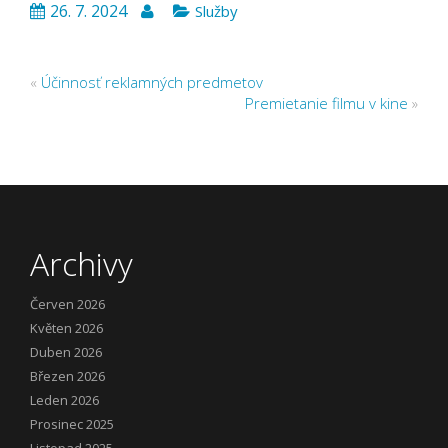
26. 7. 2024
Služby
«
Účinnosť reklamných predmetov
Premietanie filmu v kine
»
Archivy
Červen 2026
Květen 2026
Duben 2026
Březen 2026
Leden 2026
Prosinec 2025
Listopad 2025