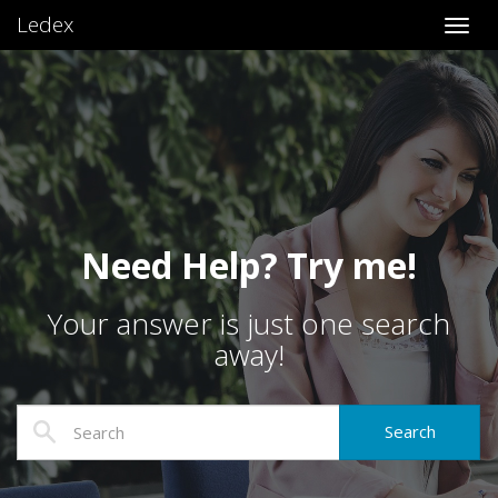
Ledex
Toggl
Need Help? Try me!
Your answer is just one search
away!