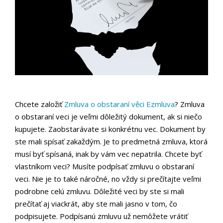
Chcete založiť
Zmluva o obstaraní věci Ezmluva
? Zmluva
o obstaraní veci je veľmi dôležitý dokument, ak si niečo
kupujete. Zaobstarávate si konkrétnu vec. Dokument by
ste mali spísať zakaždým. Je to predmetná zmluva, ktorá
musí byť spísaná, inak by vám vec nepatrila. Chcete byť
vlastníkom veci? Musíte podpísať zmluvu o obstaraní
veci. Nie je to také náročné, no vždy si prečítajte veľmi
podrobne celú zmluvu. Dôležité veci by ste si mali
prečítať aj viackrát, aby ste mali jasno v tom, čo
podpisujete. Podpísanú zmluvu už nemôžete vrátiť