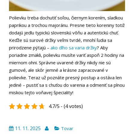
Polievku treba dochutiť soľou, čiernym korením, sladkou
paprikou a trochou majoránu. Presne tieto koreniny totiž
dodajú jedlu typickú slovenskú vôňu a autentickú chuť.
Keďže sú surové držky veľmi tvrdé, mnohí ľudia sa
prirodzene pýtajú –
ako dlho sa varia držky
? Aby
poriadne zmäkli, polievku musíte variť aspoň 2 hodiny na
miernom ohni. Správne uvarené držky nikdy nie sú
gumové, ale skôr jemné a krásne zapracované v
polievke. Teraz už poznáte presný postup a ostáva len
jediné – pustiť sa s chuťou do varenia a odmeniť sa plnou
miskou tejto voňavej špeciality!
4.7/5 - (4 votes)
11. 11. 2025
Tovar