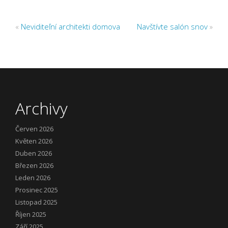
«
Neviditeľní architekti domova
Navštívte salón snov
»
Archivy
Červen 2026
Květen 2026
Duben 2026
Březen 2026
Leden 2026
Prosinec 2025
Listopad 2025
Říjen 2025
Září 2025