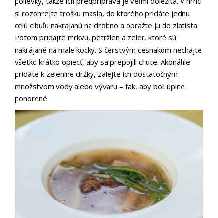
polievky, takže ich predpríprava je veľmi dôležitá. V hrnci
si rozohrejte trošku masla, do ktorého pridáte jednu
celú cibuľu nakrajanú na drobno a opražte ju do zlatista.
Potom pridajte mrkvu, petržlen a zeler, ktoré sú
nakrájané na malé kocky. S čerstvým cesnakom nechajte
všetko krátko opiecť, aby sa prepojili chute. Akonáhle
pridáte k zelenine držky, zalejte ich dostatočným
množstvom vody alebo vývaru – tak, aby boli úplne
ponorené.