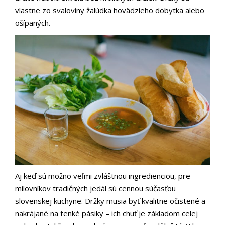
vlastne zo svaloviny žalúdka hovädzieho dobytka alebo
ošípaných.
Aj keď sú možno veľmi zvláštnou ingredienciou, pre
milovníkov tradičných jedál sú cennou súčasťou
slovenskej kuchyne. Držky musia byť kvalitne očistené a
nakrájané na tenké pásiky – ich chuť je základom celej