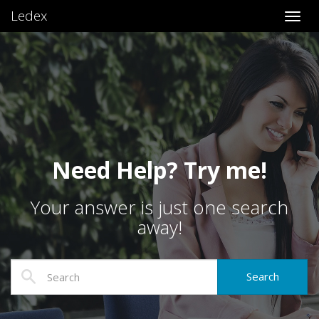
Ledex
Toggl
Need Help? Try me!
Your answer is just one search
away!