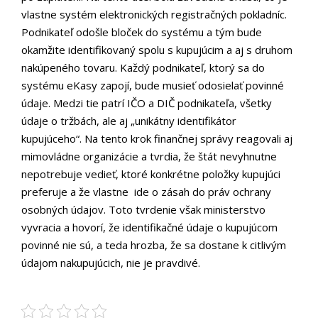
vlastne systém elektronických registračných pokladníc.
Podnikateľ odošle bloček do systému a tým bude
okamžite identifikovaný spolu s kupujúcim a aj s druhom
nakúpeného tovaru. Každý podnikateľ, ktorý sa do
systému eKasy zapojí, bude musieť odosielať povinné
údaje. Medzi tie patrí IČO a DIČ podnikateľa, všetky
údaje o tržbách, ale aj „unikátny identifikátor
kupujúceho“. Na tento krok finančnej správy reagovali aj
mimovládne organizácie a tvrdia, že štát nevyhnutne
nepotrebuje vedieť, ktoré konkrétne položky kupujúci
preferuje a že vlastne ide o zásah do práv ochrany
osobných údajov. Toto tvrdenie však ministerstvo
vyvracia a hovorí, že identifikačné údaje o kupujúcom
povinné nie sú, a teda hrozba, že sa dostane k citlivým
údajom nakupujúcich, nie je pravdivé.