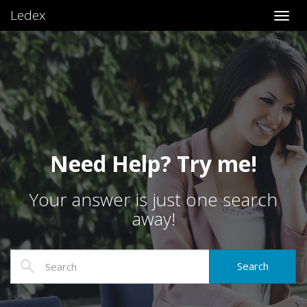
Ledex
Toggl
Need Help? Try me!
Your answer is just one search
away!