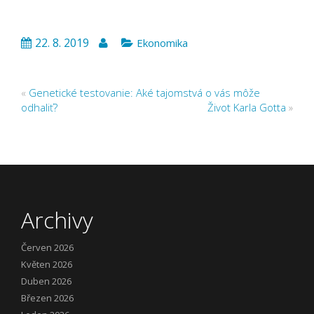
22. 8. 2019
Ekonomika
«
Genetické testovanie: Aké tajomstvá o vás môže
odhaliť?
Život Karla Gotta
»
Archivy
Červen 2026
Květen 2026
Duben 2026
Březen 2026