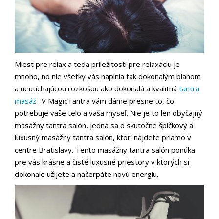
Miest pre relax a teda príležitostí pre relaxáciu je
mnoho, no nie všetky vás naplnia tak dokonalým blahom
a neutíchajúcou rozkošou ako dokonalá a kvalitná
tantra
masáž
. V MagicTantra vám dáme presne to, čo
potrebuje vaše telo a vaša myseľ. Nie je to len obyčajný
masážny tantra salón, jedná sa o skutočne špičkový a
luxusný masážny tantra salón, ktorí nájdete priamo v
centre Bratislavy. Tento masážny tantra salón ponúka
pre vás krásne a čisté luxusné priestory v ktorých si
dokonale užijete a načerpáte novú energiu.