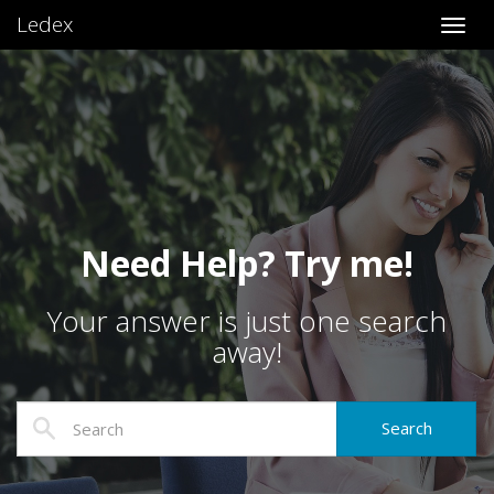
Ledex
Toggl
Need Help? Try me!
Your answer is just one search
away!