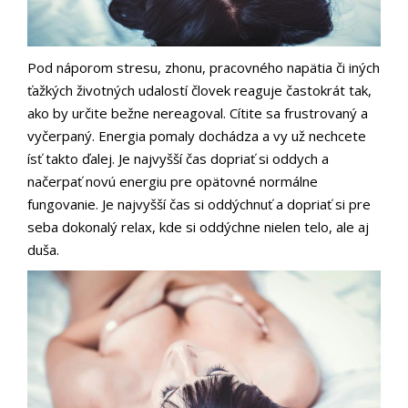
Pod náporom stresu, zhonu, pracovného napätia či iných
ťažkých životných udalostí človek reaguje častokrát tak,
ako by určite bežne nereagoval. Cítite sa frustrovaný a
vyčerpaný. Energia pomaly dochádza a vy už nechcete
ísť takto ďalej. Je najvyšší čas dopriať si oddych a
načerpať novú energiu pre opätovné normálne
fungovanie. Je najvyšší čas si oddýchnuť a dopriať si pre
seba dokonalý relax, kde si oddýchne nielen telo, ale aj
duša.