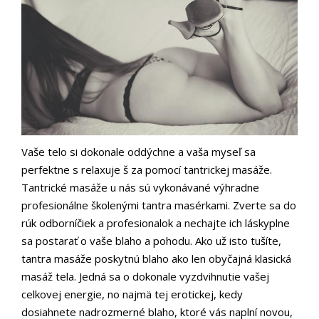
Vaše telo si dokonale oddýchne a vaša myseľ sa
perfektne s relaxuje š za pomocí tantrickej masáže.
Tantrické masáže u nás sú vykonávané výhradne
profesionálne školenými tantra masérkami. Zverte sa do
rúk odborníčiek a profesionalok a nechajte ich láskyplne
sa postarať o vaše blaho a pohodu. Ako už isto tušíte,
tantra masáže poskytnú blaho ako len obyčajná klasická
masáž tela. Jedná sa o dokonale vyzdvihnutie vašej
celkovej energie, no najmä tej erotickej, kedy
dosiahnete nadrozmerné blaho, ktoré vás naplní novou,