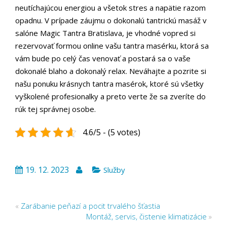
neutíchajúcou energiou a všetok stres a napätie razom
opadnu. V prípade záujmu o dokonalú tantrickú masáž v
salóne Magic Tantra Bratislava, je vhodné vopred si
rezervovať formou online vašu tantra masérku, ktorá sa
vám bude po celý čas venovať a postará sa o vaše
dokonalé blaho a dokonalý relax. Neváhajte a pozrite si
našu ponuku krásnych tantra masérok, ktoré sú všetky
vyškolené profesionalky a preto verte že sa zveríte do
rúk tej správnej osobe.
4.6/5 - (5 votes)
19. 12. 2023
Služby
«
Zarábanie peňazí a pocit trvalého šťastia
Montáž, servis, čistenie klimatizácie
»