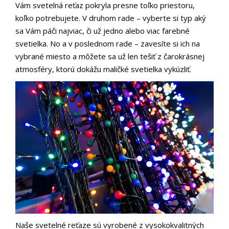
Vám svetelná reťaz pokryla presne toľko priestoru,
koľko potrebujete. V druhom rade – vyberte si typ aký
sa Vám páči najviac, či už jedno alebo viac farebné
svetielka. No a v poslednom rade – zavesíte si ich na
vybrané miesto a môžete sa už len tešiť z čarokrásnej
atmosféry, ktorú dokážu maličké svetielka vykúzliť.
Naše svetelné reťaze sú vyrobené z vysokokvalitných