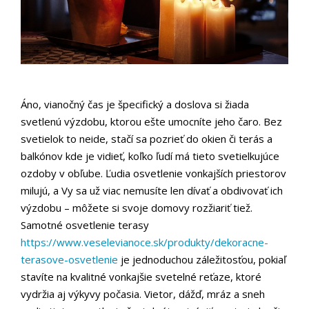
Áno, vianočný čas je špecifický a doslova si žiada
svetlenú výzdobu, ktorou ešte umocníte jeho čaro. Bez
svetielok to neide, stačí sa pozrieť do okien či terás a
balkónov kde je vidieť, koľko ľudí má tieto svetielkujúce
ozdoby v obľube. Ľudia osvetlenie vonkajších priestorov
milujú, a Vy sa už viac nemusíte len dívať a obdivovať ich
výzdobu – môžete si svoje domovy rozžiariť tiež.
Samotné osvetlenie terasy
https://www.veselevianoce.sk/produkty/dekoracne-
terasove-osvetlenie
je jednoduchou záležitosťou, pokiaľ
stavíte na kvalitné vonkajšie svetelné reťaze, ktoré
vydržia aj výkyvy počasia. Vietor, dážď, mráz a sneh