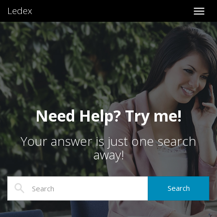
Ledex
Toggl
Need Help? Try me!
Your answer is just one search
away!