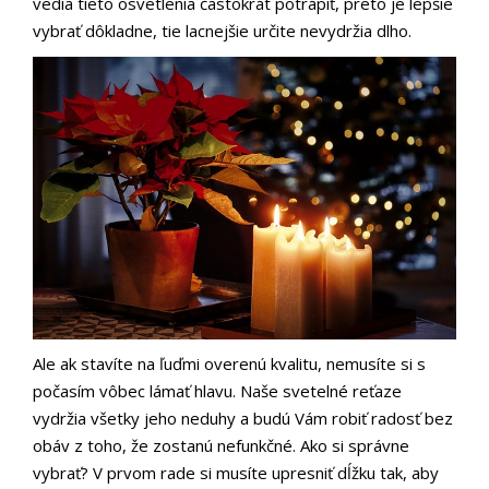
vedia tieto osvetlenia častokrát potrápiť, preto je lepšie
vybrať dôkladne, tie lacnejšie určite nevydržia dlho.
Ale ak stavíte na ľuďmi overenú kvalitu, nemusíte si s
počasím vôbec lámať hlavu. Naše svetelné reťaze
vydržia všetky jeho neduhy a budú Vám robiť radosť bez
obáv z toho, že zostanú nefunkčné.
Ako si správne
vybrať? V prvom rade si musíte upresniť dĺžku tak, aby