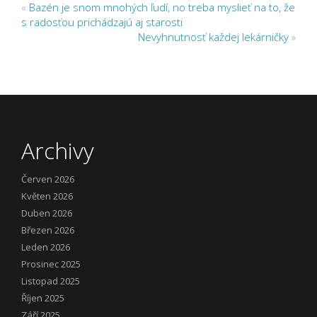
«
Bazén je snom mnohých ľudí, no treba myslieť na to, že
s radosťou prichádzajú aj starosti
Nevyhnutnosť každej lekárničky
»
Archivy
Červen 2026
Květen 2026
Duben 2026
Březen 2026
Leden 2026
Prosinec 2025
Listopad 2025
Říjen 2025
Září 2025