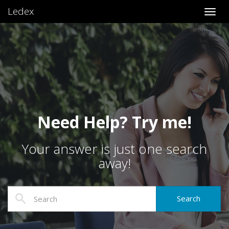
Ledex
Toggl
Need Help? Try me!
Your answer is just one search
away!