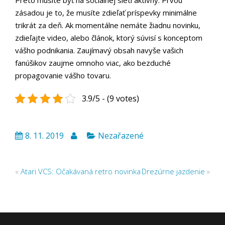
Preto musíte byť na sociálnej sieti aktívny. Prvou
zásadou je to, že musíte zdieľať príspevky minimálne
trikrát za deň. Ak momentálne nemáte žiadnu novinku,
zdieľajte video, alebo článok, ktorý súvisí s konceptom
vášho podnikania. Zaujímavý obsah navyše vašich
fanúšikov zaujme omnoho viac, ako bezduché
propagovanie vášho tovaru.
3.9/5 - (9 votes)
8. 11. 2019
Nezařazené
«
Atari VCS: Očakávaná retro novinka
Drezúrne jazdenie
»