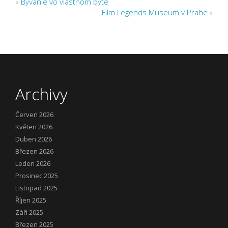
«
Bývanie vo vlastnom byte
Film Legends Museum v Prahe
»
Archivy
Červen 2026
Květen 2026
Duben 2026
Březen 2026
Leden 2026
Prosinec 2025
Listopad 2025
Říjen 2025
Září 2025
Březen 2025