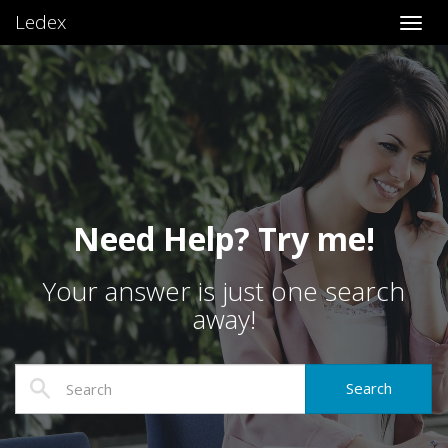
Ledex
Toggl
Need Help? Try me!
Your answer is just one search
away!