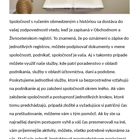
Spoločnosť s ručením obmedzeným s históriou sa dostáva do
vašej zodpovednosti vtedy, keď je zapísaná v Obchodnom a
Živnostenskom registri. To znamená, že po oznámení o zápise do
jednotlivých registrov, môžete podpisovať dokumenty v mene
spoločnosti, podnikať, spoločnosť je vaša. Aj v takomto prípade
môžete využiť naše služby, kde patrí poradenstvo v oblasti
podnikania, služby v oblasti účtovníctva, daní a podobne.
Poskytujeme jednotlivé služby, ktoré sa bezprostredne vzťahujú
na podnikanie aj po založení spoločnosti okrem iného. Ak vám
založenie spoločnosti a postupnosť jednotlivých krokov, ktoré
tomu predchádzajú, pripadá zložité a vyžadujúce si patričný čas
na preštudovanie, môžeme vám s tým pomôcť. Ak by ste sa
najradšej daným postupom vyhli a váš čas presmerovali na iné,
vám príjemnejšie aktivity, môžete, všetko potrebné vykonáme za