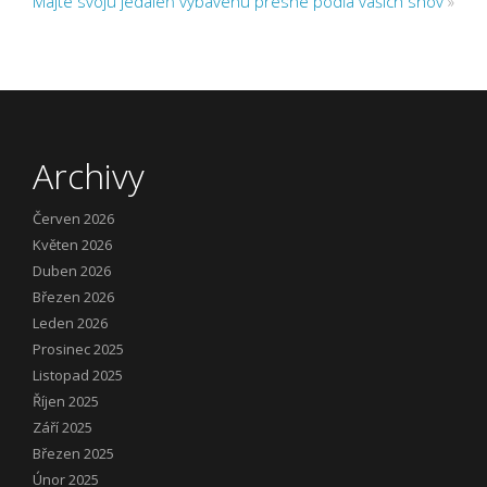
Majte svoju jedáleň vybavenú presne podľa vašich snov
»
Archivy
Červen 2026
Květen 2026
Duben 2026
Březen 2026
Leden 2026
Prosinec 2025
Listopad 2025
Říjen 2025
Září 2025
Březen 2025
Únor 2025