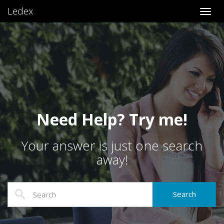
Ledex
Toggl
Need Help? Try me!
Your answer is just one search
away!