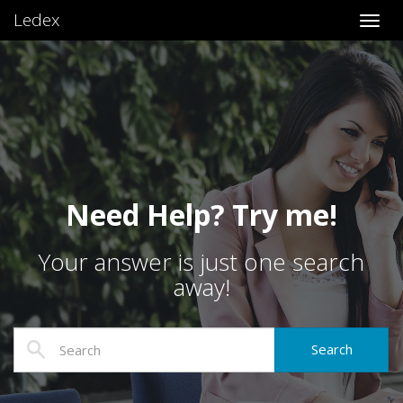
Ledex
Toggl
Need Help? Try me!
Your answer is just one search
away!