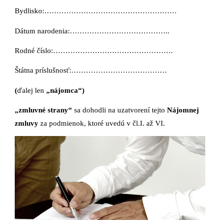
Bydlisko:………………………………………………
Dátum narodenia:…………………………………..
Rodné číslo:………………………………………….
Štátna príslušnosť:…………………………………
(
ďalej len
„nájomca“)
„zmluvné strany“
sa dohodli na uzatvorení tejto
Nájomnej
zmluvy
za podmienok, ktoré uvedú v čl.I. až VI.