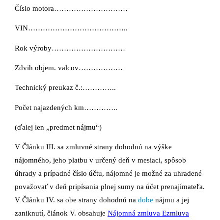
Číslo motora…………………………
VIN…………………………………..
Rok výroby…………………………
Zdvih objem. valcov………………
Technický preukaz č.:…………..
Počet najazdených km…………..
(ďalej len „predmet nájmu“)
V Článku III. sa zmluvné strany dohodnú na výške
nájomného, jeho platbu v určený deň v mesiaci, spôsob
úhrady a prípadné číslo účtu, nájomné je možné za uhradené
považovať v deň pripísania plnej sumy na účet prenajímateľa.
V Článku IV. sa obe strany dohodnú na
dobe
nájmu a jej
zaniknutí, článok V. obsahuje
Nájomná zmluva Ezmluva