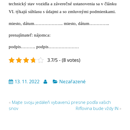
technický stav vozidla a záverečné ustanovenia sa v článku
VI. týkajú súhlasu s údajmi a so zmluvnými podmienkami.
miesto, dátum……………….. miesto, dátum…………..
prenajímateľ: nájomca:
podpis………. podpis…………………
3.7/5 - (8 votes)
13. 11. 2022
Nezařazené
«
Majte svoju jedáleň vybavenú presne podľa vašich
snov
Rifľovina bude vždy IN
»